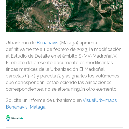
Urbanismo de
Benahavís
(Málaga) aprueba
definitivamente a 1 de febrero de 2023, la modificación
al Estudio de Detalle en el ámbito S-MV-Madroñal V.
El objeto del presente documento es modificar las
fincas matrices de la Urbanización El Madroñal,
parcelas (3-4) y parcela 5, y asignarles los volúmenes
que correspondan, estableciendo las alineaciones
correspondientes, no se altera ningún otro elemento.
Solicita un informe de urbanismo en
VisualUrb-maps
Benahavís, Málaga
.