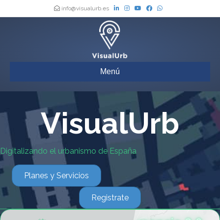
info@visualurb.es
Menú
VisualUrb
Digitalizando el urbanismo de España
Planes y Servicios
Registrate