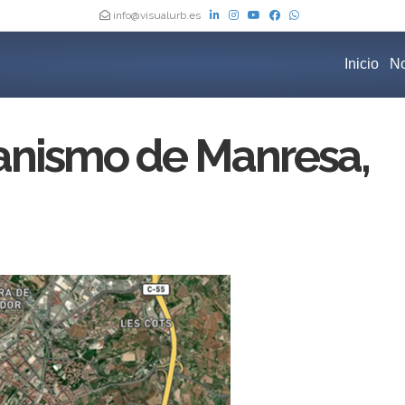
info@visualurb.es
Inicio
No
anismo de Manresa,