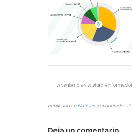
urbanismo #visualurb #informacio
Publicado en
Noticias
y etiquetado:
al
Deja un comentario