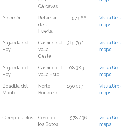
Cárcavas
Alcorcón
Retamar
1.157.966
VisualUrb-
de la
maps
Huerta
Arganda del
Camino del
319.792
VisualUrb-
Rey
Valle
maps
Oeste
Arganda del
Camino del
108.389
VisualUrb-
Rey
Valle Este
maps
Boadilla del
Norte
190.017
VisualUrb-
Monte
Bonanza
maps
Ciempozuelos
Cerro de
1.578.236
VisualUrb-
los Sotos
maps