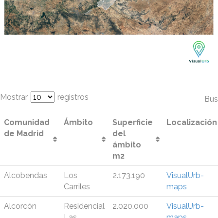
Mostrar
registros
Bus
Comunidad
Ámbito
Superficie
Localización
de Madrid
del
ámbito
m2
Alcobendas
Los
2.173.190
VisualUrb-
Carriles
maps
Alcorcón
Residencial
2.020.000
VisualUrb-
Las
maps