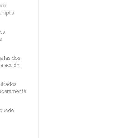
ro:
 amplía
ica
e
 a las dos
a acción:
sultados
rdaderamente
e puede