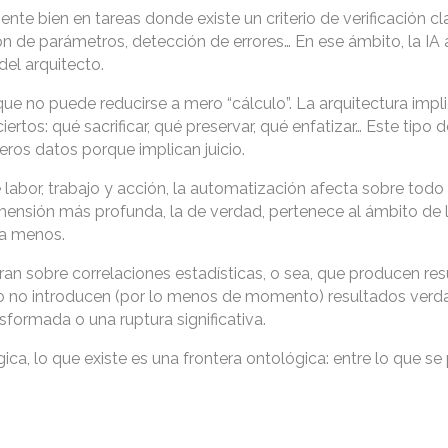
te bien en tareas donde existe un criterio de verificación cla
ón de parámetros, detección de errores… En ese ámbito, la IA
el arquitecto.
que no puede reducirse a mero “cálculo”. La arquitectura impl
ertos: qué sacrificar, qué preservar, qué enfatizar… Este tipo d
ros datos porque implican juicio.
e labor, trabajo y acción, la automatización afecta sobre todo
dimensión más profunda, la de verdad, pertenece al ámbito de l
da menos.
n sobre correlaciones estadísticas, o sea, que producen re
 pero no introducen (por lo menos de momento) resultados ve
sformada o una ruptura significativa.
ica, lo que existe es una frontera ontológica: entre lo que s