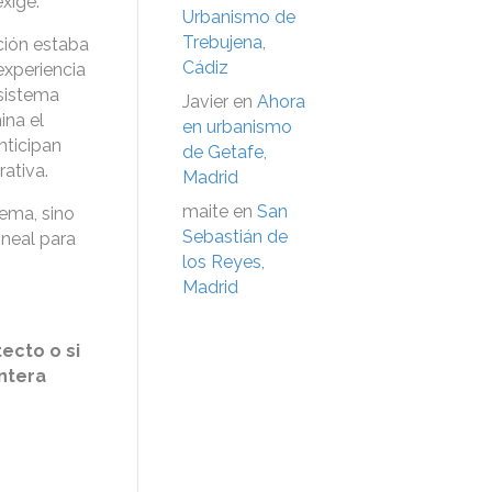
xige.
Urbanismo de
Trebujena,
ción estaba
Cádiz
experiencia
 sistema
Javier
en
Ahora
ina el
en urbanismo
nticipan
de Getafe,
rativa.
Madrid
maite
en
San
lema, sino
Sebastián de
ineal para
los Reyes,
Madrid
ecto o si
ontera