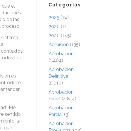
Categorías
 que el
relaciones
2025
(74)
 o de las
l proceso.
2026
(1)
2026
(145)
n sistema
la
Admisión
(135)
s contextos
Aprobación
 todos los
(1.464)
Aprobación
isión es
Definitiva
 introduce
(5.010)
s entender
Aprobación
Inicial
(4.814)
dad”. Me
Aprobación
re sentido
Parcial
(3)
miento: la
Aprobación
to que
Provisional
(93)