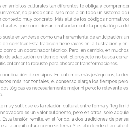
s en ámbitos culturales tan diferentes te obliga a comprender
universal”, no puede serlo, sino más bien todo un sistema de 
 contexto muy concreto. Más allá de los códigos normativos
culturales que condicionan profundamente la propia lógica de
to suele entenderse como una herramienta de anticipación: u
e construir. Esta tradición tiene raíces en la Ilustración y en 
ecto como un coordinador técnico. Pero, en cambio, en mucho
o de adaptación en tiempo real. El proyecto no busca cerrar
suficientemente robusto para absorber transformaciones.
 coordinación de equipos. En entornos más jerárquicos, la dec
xtos más horizontales, el consenso alarga los tiempos pero
 dos lógicas es necesariamente mejor ni pero: lo relevante e
o.
 muy sutil que es la relación cultural entre forma y “legitimi
 innovadora es un valor autónomo, pero en otros, solo adquie
. Esta tensión remite, en el fondo, a dos tradiciones de pensa
e a la arquitectura como sistema. Y es ahí donde el arquitec