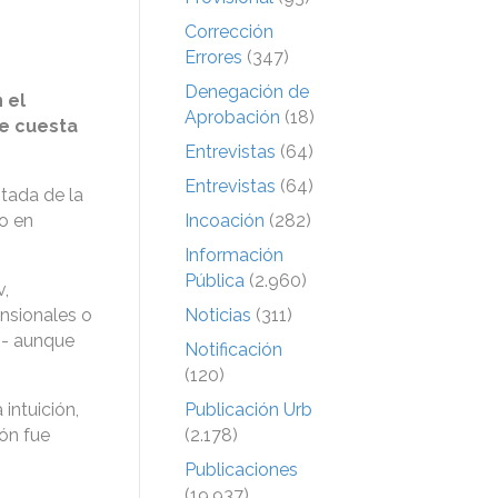
Corrección
Errores
(347)
Denegación de
 el
Aprobación
(18)
le cuesta
Entrevistas
(64)
Entrevistas
(64)
ntada de la
o en
Incoación
(282)
Información
Pública
(2.960)
v,
nsionales o
Noticias
(311)
s- aunque
Notificación
(120)
intuición,
Publicación Urb
ón fue
(2.178)
Publicaciones
(19.937)