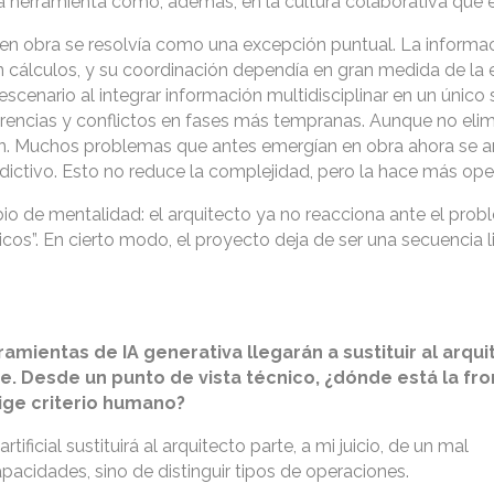
a herramienta como, además, en la cultura colaborativa que e
o en obra se resolvía como una excepción puntual. La informa
n cálculos, y su coordinación dependía en gran medida de la 
scenario al integrar información multidisciplinar en un único
rencias y conflictos en fases más tempranas. Aunque no elim
ión. Muchos problemas que antes emergían en obra ahora se a
edictivo. Esto no reduce la complejidad, pero la hace más ope
io de mentalidad: el arquitecto ya no reacciona ante el prob
icos”. En cierto modo, el proyecto deja de ser una secuencia l
mientas de IA generativa llegarán a sustituir al arquit
te. Desde un punto de vista técnico, ¿dónde está la fr
ige criterio humano?
rtificial sustituirá al arquitecto parte, a mi juicio, de un mal
pacidades, sino de distinguir tipos de operaciones.