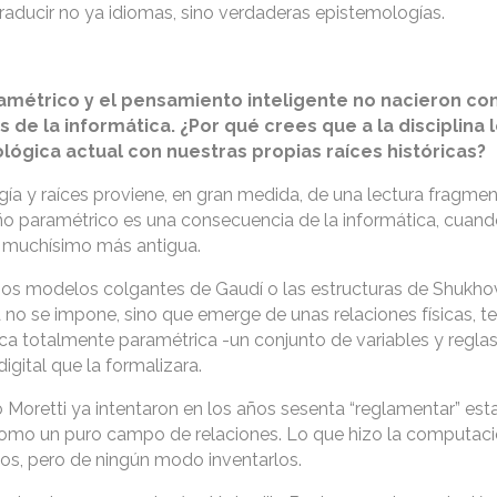
raducir no ya idiomas, sino verdaderas epistemologías.
amétrico y el pensamiento inteligente no nacieron con
s de la informática. ¿Por qué crees que a la disciplina 
lógica actual con nuestras propias raíces históricas?
ogía y raíces proviene, en gran medida, de una lectura fragme
ño paramétrico es una consecuencia de la informática, cuand
 muchísimo más antigua.
os modelos colgantes de Gaudí o las estructuras de Shukho
o se impone, sino que emerge de unas relaciones físicas, te
ica totalmente paramétrica -un conjunto de variables y regla
igital que la formalizara.
Moretti ya intentaron en los años sesenta “reglamentar” esta 
 como un puro campo de relaciones. Lo que hizo la computaci
esos, pero de ningún modo inventarlos.