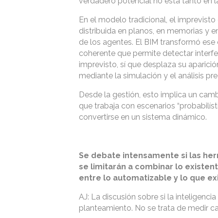
verdadero potencial no está tanto en l
En el modelo tradicional, el imprevist
distribuida en planos, en memorias y e
de los agentes. El BIM transformó ese e
coherente que permite detectar interfe
imprevisto, sí que desplaza su aparic
mediante la simulación y el análisis pr
Desde la gestión, esto implica un camb
que trabaja con escenarios “probabilíst
convertirse en un sistema dinámico.
Se debate intensamente si las herra
se limitarán a combinar lo existen
entre lo automatizable y lo que ex
AJ: La discusión sobre si la inteligencia a
planteamiento. No se trata de medir ca