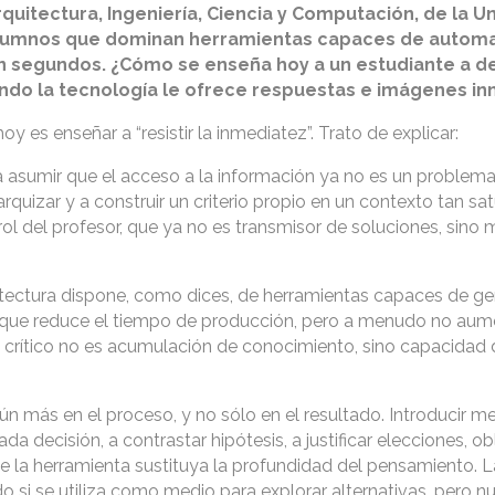
uitectura, Ingeniería, Ciencia y Computación, de la U
alumnos que dominan herramientas capaces de automa
n segundos. ¿Cómo se enseña hoy a un estudiante a de
ndo la tecnología le ofrece respuestas e imágenes i
y es enseñar a “resistir la inmediatez”. Trato de explicar:
asumir que el acceso a la información ya no es un problema
erarquizar y a construir un criterio propio en un contexto tan s
l rol del profesor, que ya no es transmisor de soluciones, sino
quitectura dispone, como dices, de herramientas capaces de ge
 que reduce el tiempo de producción, pero a menudo no aum
io crítico no es acumulación de conocimiento, sino capacidad 
n más en el proceso, y no sólo en el resultado. Introducir m
 decisión, a contrastar hipótesis, a justificar elecciones, o
e la herramienta sustituya la profundidad del pensamiento. L
ido si se utiliza como medio para explorar alternativas, pero