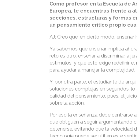
Como profesor en la Escuela de Arq
Europea, te encuentras frente a 
secciones, estructuras y formas e
un pensamiento crítico propio cua
AJ: Creo que, en cierto modo, enseñar ho
Ya sabemos que enseñar implica ahora 
reto es otro: enseñar a discriminar, a j
estímulos, y que esto exige redefinir e
para ayudar a manejar la complejidad.
Y, por otra parte, el estudiante de ar
soluciones complejas en segundos, lo
calidad del pensamiento, pues, el juic
sobre la acción.
Por eso la enseñanza debe centrarse aú
que obliguen a seguir argumentando cada
detenerse, evitando que la velocidad d
tecnología puede ser útil en este sent