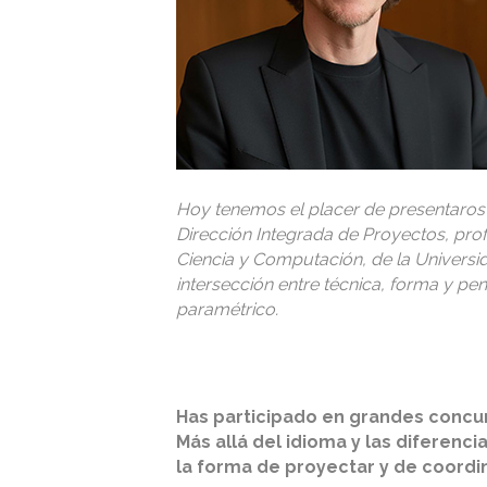
Hoy tenemos el placer de presentaros 
Dirección Integrada de Proyectos
, pro
Ciencia y Computación, de la Universid
intersección entre técnica, forma y pe
paramétrico.
Has participado en grandes concur
Más allá del idioma y las diferen
la forma de proyectar y de coordi