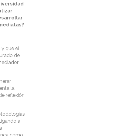
niversidad
tizar
sarrollar
nmediatas?
 y que el
aturado de
 mediador
nerar
enta la
de reflexión
etodologías
bligando a
a
 nunca como