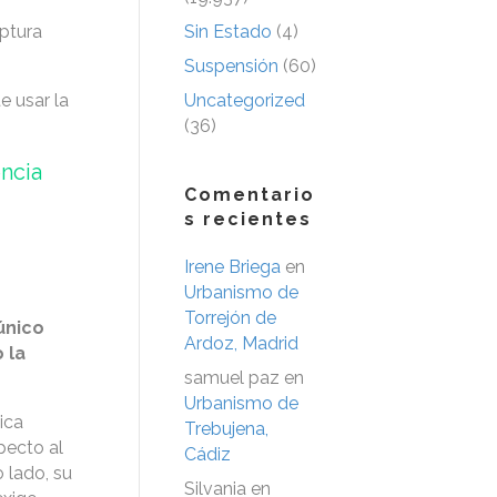
uptura
Sin Estado
(4)
Suspensión
(60)
e usar la
Uncategorized
(36)
encia
Comentario
s recientes
Irene Briega
en
Urbanismo de
Torrejón de
único
Ardoz, Madrid
 la
samuel paz
en
Urbanismo de
ica
Trebujena,
pecto al
Cádiz
 lado, su
Silvania
en