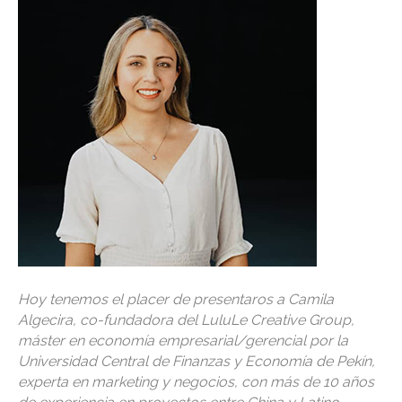
Hoy tenemos el placer de presentaros a Camila
Algecira, co-fundadora del LuluLe Creative Group,
máster en economía empresarial/gerencial por la
Universidad Central de Finanzas y Economía de Pekín,
experta en marketing y negocios, con más de 10 años