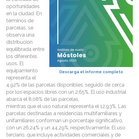
oportunidades
en la ciudad. En
términos de
parcelas, se
observa una
distribución
equilibrada entre
los diferentes
usos. El
equipamiento
Descarga el informe completo
representa el
4,92% de las parcelas disponibles, seguido de cerca
por los espacios libres con un 2,65%. El uso industrial
abarca el 8,08% de las parcelas,
mientras que el uso natural representa el 12,93%. Las
parcelas destinadas a residencias multifamiliares y
unifamiliares conforman un porcentaje significativo,
con un 26,24% y un 44,29%, respectivamente. El uso
terciario, que incluye actividades comerciales y de