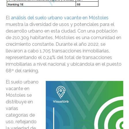
El
análisis del suelo urbano vacante en Móstoles
muestra la diversidad de usos y potenciales para el
desarrollo urbano en esta ciudad. Con una población
de 210.309 habitantes, Móstoles es una comunidad en
crecimiento constante. Durante el año 2022, se
llevaron a cabo 1.705 transacciones inmobiliarias,
representando el 0,24% del total de transacciones
inmobiliarias a nivel nacional y ubicándola en el puesto
68º del ranking.
El suelo urbano
vacante en
Móstoles se
distribuye en
varias
categorías de
uso, reflejando
la variedad de