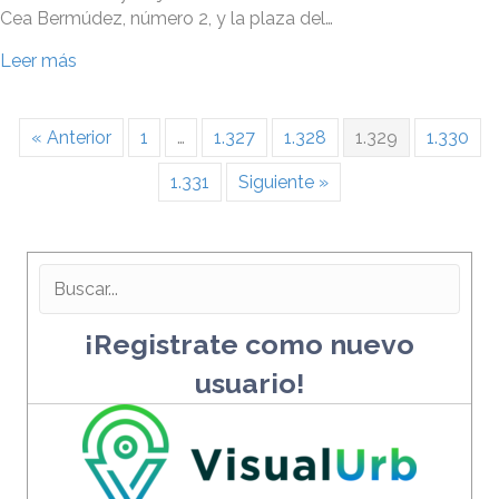
Cea Bermúdez, número 2, y la plaza del…
Leer más
« Anterior
1
…
1.327
1.328
1.329
1.330
1.331
Siguiente »
¡Registrate como nuevo
usuario!