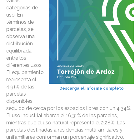
varias
categorías de
uso. En
términos de
parcelas, se
observa una
distribución
equilibrada
entre los
diferentes usos.
El equipamiento
representa el
4,91% de las
Descarga el informe completo
parcelas
disponibles,
seguido de cerca por los espacios libres con un 4,34%.
El uso industrial abarca el 16,31% de las parcelas,
mientras que el uso natural representa el 2,28%. Las
parcelas destinadas a residencias multifamiliares y
unifamiliares conforman un porcentaje significativo,