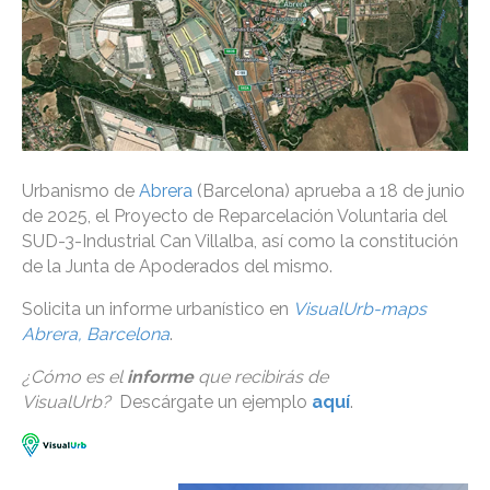
Urbanismo de
Abrera
(Barcelona) aprueba a 18 de junio
de 2025, el Proyecto de Reparcelación Voluntaria del
SUD-3-Industrial Can Villalba, así como la constitución
de la Junta de Apoderados del mismo.
Solicita un informe urbanístico en
VisualUrb-maps
Abrera, Barcelona
.
¿Cómo es el
informe
que recibirás de
VisualUrb?
Descárgate un ejemplo
aquí
.