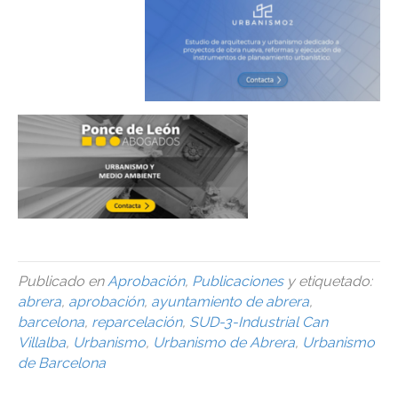
Publicado en
Aprobación
,
Publicaciones
y etiquetado:
abrera
,
aprobación
,
ayuntamiento de abrera
,
barcelona
,
reparcelación
,
SUD-3-Industrial Can
Villalba
,
Urbanismo
,
Urbanismo de Abrera
,
Urbanismo
de Barcelona