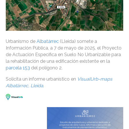
Urbanismo de
Albatàrrec
(Lleida) somete a
Información Pública, a 7 de mayo de 2025, el Proyecto
de Actuación Específica en Suelo No Urbanizable para
la rehabilitación de una edificación existente en la
parcela 153
del polígono 2.
Solicita un informe urbanístico en
VisualUrb-maps
Albatàrrec, Lleida
.