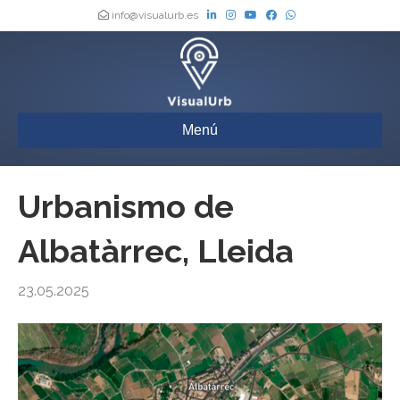
info@visualurb.es
Menú
Urbanismo de
Albatàrrec, Lleida
23.05.2025