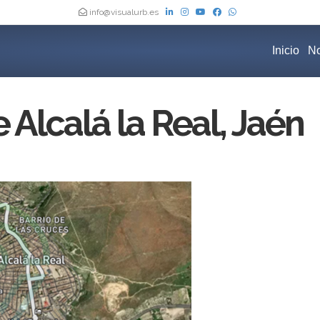
info@visualurb.es
Inicio
No
Alcalá la Real, Jaén