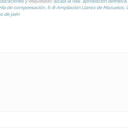
blicaciones
y etiquetado:
alcalá la real
,
aprobación definitiva
,
nta de compensación
,
S-8-Ampliación Llanos de Mazuelos
,
o de jaén