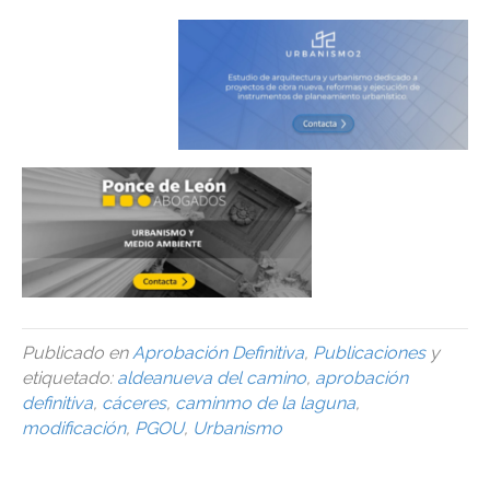
Publicado en
Aprobación Definitiva
,
Publicaciones
y
etiquetado:
aldeanueva del camino
,
aprobación
definitiva
,
cáceres
,
caminmo de la laguna
,
modificación
,
PGOU
,
Urbanismo