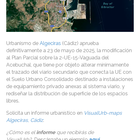
Urbanismo de
Algeciras
(Cádiz) aprueba
definitivamente a 23 de mayo de 2025, la modificación
al Plan Parcial sobre la 2-UE-15-Vaguada del
Acebuchal, que tiene por objeto alterar mínimamente
el trazado del viario secundario que conecta la UE con
el Suelo Urbano Consolidado destinado a instalaciones
de equipamiento privado anexas al sistema viario, y
rediseñar la distribución de superficie de los espacios
libres.
Solicita un informe urbanístico en
VisualUrb-maps
Algeciras, Cádiz
.
¿Cómo es el
informe
que recibirás de
VisualUrb?
Descárgate un ejemplo
aquí
.