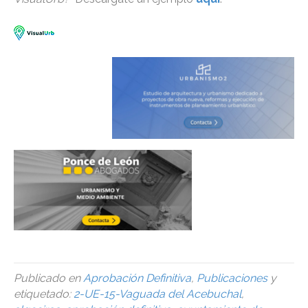
Publicado en
Aprobación Definitiva
,
Publicaciones
y
etiquetado:
2-UE-15-Vaguada del Acebuchal
,