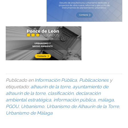
Publicado en
Información Pública
,
Publicaciones
y
etiquetado:
alhaurín de la torre
,
ayuntamiento de
alhaurín de la torre
,
clasificación
,
declaración
ambiental estratégica
,
información pública
,
málaga
,
PGOU
,
Urbanismo
,
Urbanismo de Alhaurín de la Torre
,
Urbanismo de Málaga