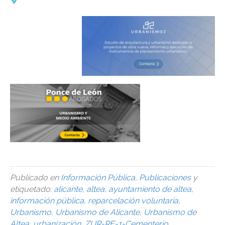
Publicado en
Información Pública
,
Publicaciones
y
etiquetado:
alicante
,
altea
,
ayuntamiento de altea
,
información pública
,
reparcelación voluntaria
,
Urbanismo
,
Urbanismo de Alicante
,
Urbanismo de
Altea
,
urbanización
,
ZUR-RE-1-Cementerio