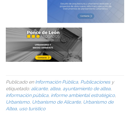
Publicado en
Información Pública
,
Publicaciones
y
etiquetado:
alicante
,
altea
,
ayuntamiento de altea
,
información pública
,
informe ambiental estratégico
,
Urbanismo
,
Urbanismo de Alicante
,
Urbanismo de
Altea
,
uso turístico