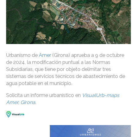
Urbanismo de
Amer
(Girona) aprueba a 9 de octubre
de 2024, la modificación puntual a las Normas
Subsidiarias, que tiene por objeto delimitar tres
sistemas de servicios técnicos de abastecimiento de
agua potable en el municipio.
Solicita un informe urbanístico en
VisualUrb-maps
Amer, Girona
.