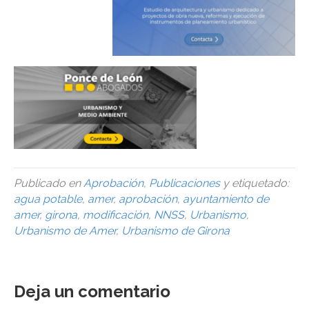
Publicado en
Aprobación
,
Publicaciones
y etiquetado:
agua potable
,
amer
,
aprobación
,
ayuntamiento de
amer
,
girona
,
modificación
,
NNSS
,
Urbanismo
,
Urbanismo de Amer
,
Urbanismo de Girona
Deja un comentario