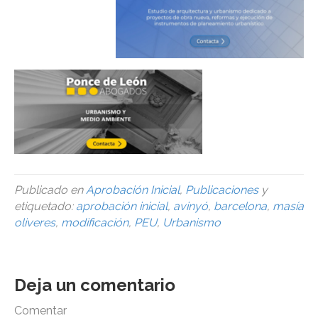
Publicado en
Aprobación Inicial
,
Publicaciones
y
etiquetado:
aprobación inicial
,
avinyó
,
barcelona
,
masía
oliveres
,
modificación
,
PEU
,
Urbanismo
Deja un comentario
Comentar