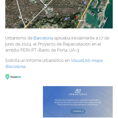
Urbanismo de
Barcelona
aprueba inicialmente a 17 de
junio de 2024, el Proyecto de Reparcelación en el
ámbito PERI-PT-Barrio de Porta, UA-3.
Solicita un informe urbanístico en
VisualUrb-maps
Barcelona
.