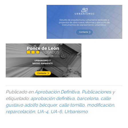
Publicado en
Aprobación Definitiva
,
Publicaciones
y
etiquetado:
aprobación definitiva
,
barcelona
,
calle
gustavo adolfo bécquer
,
calle tomillo
,
modificación
,
reparcelación
,
UA-4
,
UA-6
,
Urbanismo