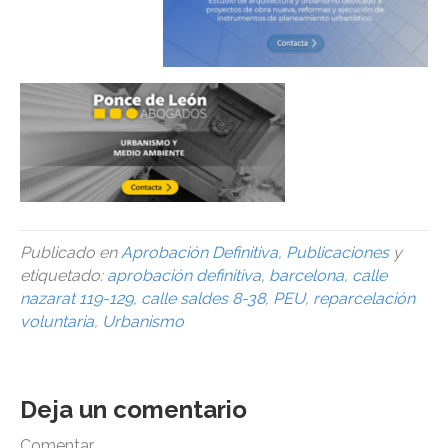
Publicado en
Aprobación Definitiva
,
Publicaciones
y
etiquetado:
aprobación definitiva
,
barcelona
,
calle
nazarat 119-129
,
calle saldes 8-38
,
PEU
,
reparcelación
voluntaria
,
Urbanismo
Deja un comentario
Comentar