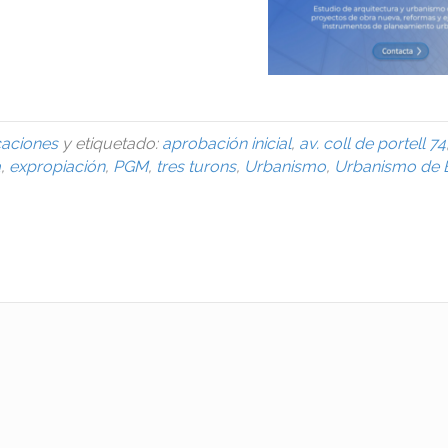
caciones
y etiquetado:
aprobación inicial
,
av. coll de portell 74
a
,
expropiación
,
PGM
,
tres turons
,
Urbanismo
,
Urbanismo de 