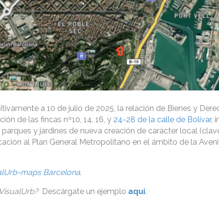
tivamente a 10 de julio de 2025, la relación de Bienes y Der
ón de las fincas nº10, 14, 16, y
24-28 de la calle de Bolívar
, 
e parques y jardines de nueva creación de carácter local (clav
ficación al Plan General Metropolitano en el ámbito de la Aven
alUrb-maps Barcelona
.
 VisualUrb?
Descárgate un ejemplo
aquí
.