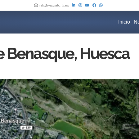
info@visualurb.es
Inicio
No
e Benasque, Huesca