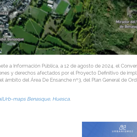
te a Información Pública, a 12 de agosto de 2024, el Conve
ienes y derechos afectados por el Proyecto Definitivo de imp
n el ámbito del Área De Ensanche nº3, del Plan General de Or
alUrb-maps Benasque, Huesca
.