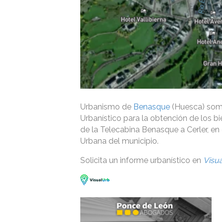
Urbanismo de
Benasque
(Huesca) some
Urbanístico para la obtención de los b
de la Telecabina Benasque a Cerler, e
Urbana del municipio.
Solicita un informe urbanístico en
Visu