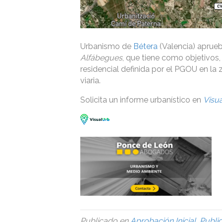
Urbanismo de
Bétera
(Valencia) aprueb
Alfábegues
, que tiene como objetivos,
residencial definida por el PGOU en la z
viaria.
Solicita un informe urbanístico en
Visu
Publicado en
Aprobación Inicial
,
Publi