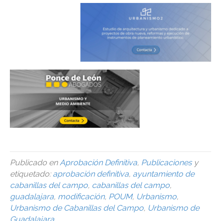
Publicado en
Aprobación Definitiva
,
Publicaciones
y
etiquetado:
aprobación definitiva
,
ayuntamiento de
cabanillas del campo
,
cabanillas del campo
,
guadalajara
,
modificación
,
POUM
,
Urbanismo
,
Urbanismo de Cabanillas del Campo
,
Urbanismo de
Guadalajara