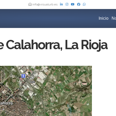
info@visualurb.es
Inicio
No
Calahorra, La Rioja