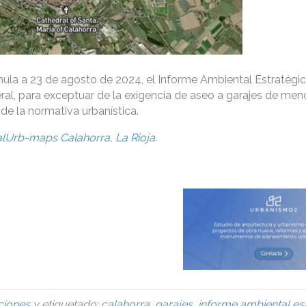
mula a 23 de agosto de 2024, el Informe Ambiental Estratégic
ral, para exceptuar de la exigencia de aseo a garajes de men
 de la normativa urbanística.
alUrb-maps Calahorra, La Rioja
.
ciones
y etiquetado:
calahorra
,
garajes
,
informe ambiental es