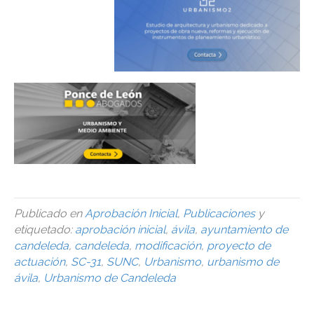
Publicado en
Aprobación Inicial
,
Publicaciones
y
etiquetado:
aprobación inicial
,
ávila
,
ayuntamiento de
candeleda
,
candeleda
,
modificación
,
proyecto de
actuación
,
SC-31
,
SUNC
,
Urbanismo
,
urbanismo de
ávila
,
Urbanismo de Candeleda