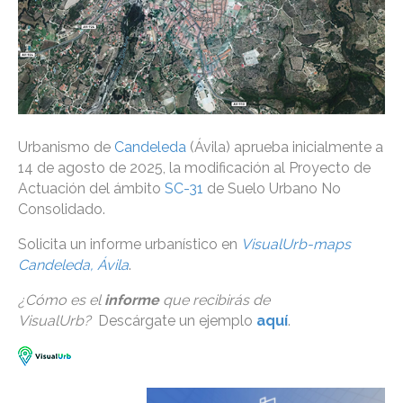
Urbanismo de
Candeleda
(Ávila) aprueba inicialmente a
14 de agosto de 2025, la modificación al Proyecto de
Actuación del ámbito
SC-31
de Suelo Urbano No
Consolidado.
Solicita un informe urbanístico en
VisualUrb-maps
Candeleda, Ávila
.
¿Cómo es el
informe
que recibirás de
VisualUrb?
Descárgate un ejemplo
aquí
.