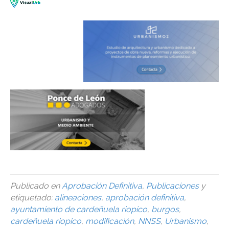
Publicado en
Aprobación Definitiva
,
Publicaciones
y
etiquetado:
alineaciones
,
aprobación definitiva
,
ayuntamiento de cardeñuela riopico
,
burgos
,
cardeñuela riopico
,
modificación
,
NNSS
,
Urbanismo
,