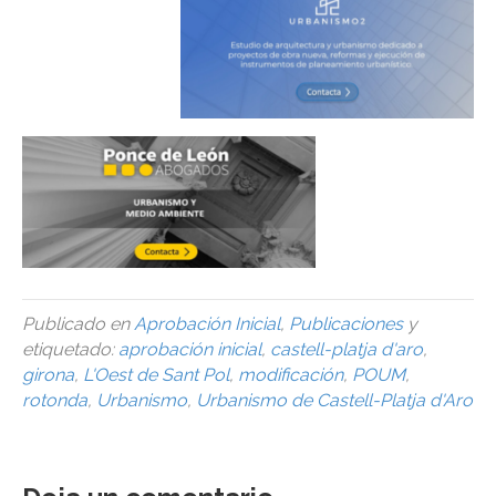
Publicado en
Aprobación Inicial
,
Publicaciones
y
etiquetado:
aprobación inicial
,
castell-platja d'aro
,
girona
,
L'Oest de Sant Pol
,
modificación
,
POUM
,
rotonda
,
Urbanismo
,
Urbanismo de Castell-Platja d'Aro