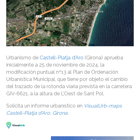
Urbanismo de
Castell-Platja d’Aro
(Girona) aprueba
inicialmente a 25 de noviembre de 2024, la
modificación puntual nº13 al Plan de Ordenación
Urbanística Municipal, que tiene por objeto el cambio
del trazado de la rotonda viaria prevista en la carretera
GIV-6621, a la altura de L’Oest de Sant Pol.
Solicita un informe urbanístico en
VisualUrb-maps
Castell-Platja d’Aro, Girona
.