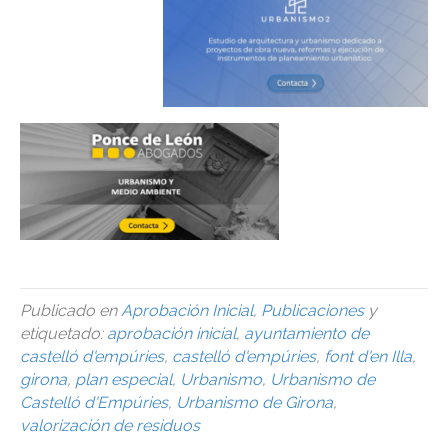
Publicado en
Aprobación Inicial
,
Publicaciones
y
etiquetado:
aprobación inicial
,
ayuntamiento de
castelló d'empúries
,
castelló d'empúries
,
font d'en Illa
,
girona
,
plan especial
,
Urbanismo
,
Urbanismo de
Castelló d'Empúries
,
Urbanismo de Girona
,
valorización de residuos