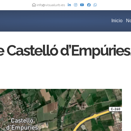
info@visualurb.es
Inicio
No
 Castelló d’Empúries