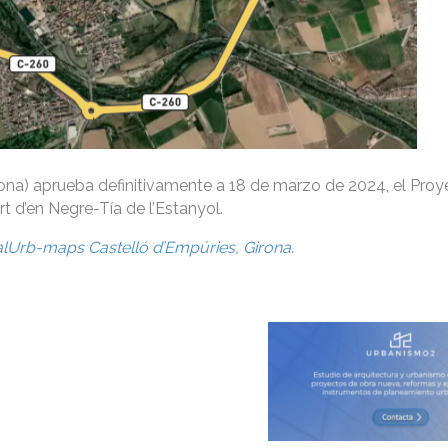
ona) aprueba definitivamente a 18 de marzo de 2024, el Proy
 d’en Negre-Tía de l’Estanyol.
alUrb-maps Castelló d’Empúries, Girona
.