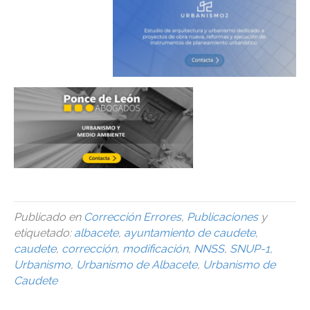
Publicado en
Corrección Errores
,
Publicaciones
y
etiquetado:
albacete
,
ayuntamiento de caudete
,
caudete
,
corrección
,
modificación
,
NNSS
,
SNUP-1
,
Urbanismo
,
Urbanismo de Albacete
,
Urbanismo de
Caudete