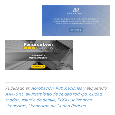
Publicado en
Aprobación
,
Publicaciones
y etiquetado:
AAA-8.3.1
,
ayuntamiento de ciudad rodrigo
,
ciudad
rodrigo
,
estudio de detalle
,
PGOU
,
salamanca
,
Urbanismo
,
Urbanismo de Ciudad Rodrigo