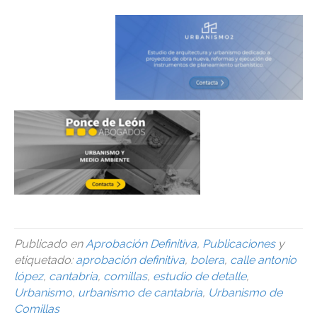
Publicado en
Aprobación Definitiva
,
Publicaciones
y
etiquetado:
aprobación definitiva
,
bolera
,
calle antonio
lópez
,
cantabria
,
comillas
,
estudio de detalle
,
Urbanismo
,
urbanismo de cantabria
,
Urbanismo de
Comillas