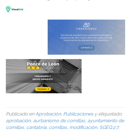
Publicado en
Aprobación
,
Publicaciones
y etiquetado:
aprobación
,
aurbanismo de comillas
,
ayuntamiento de
comillas
,
cantabria
,
comillas
,
modificación
,
SGEQ.2.7
,