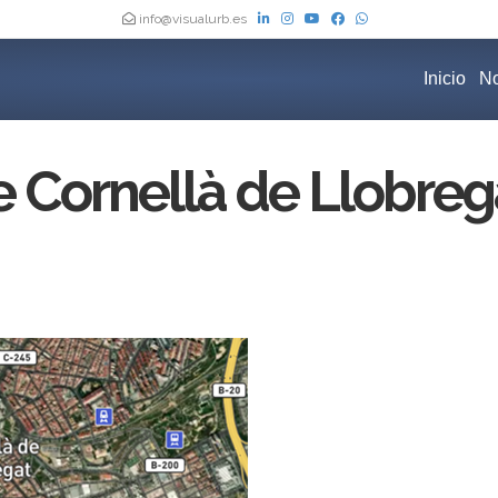
info@visualurb.es
Inicio
No
 Cornellà de Llobreg