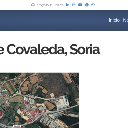
info@visualurb.es
Inicio
No
 Covaleda, Soria