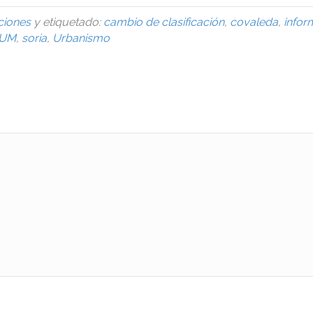
ciones
y etiquetado:
cambio de clasificación
,
covaleda
,
infor
UM
,
soria
,
Urbanismo