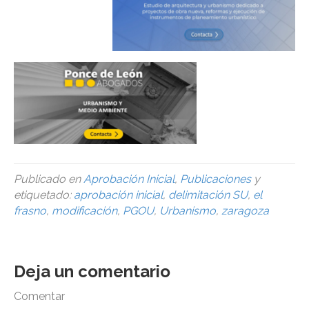
Publicado en
Aprobación Inicial
,
Publicaciones
y
etiquetado:
aprobación inicial
,
delimitación SU
,
el
frasno
,
modificación
,
PGOU
,
Urbanismo
,
zaragoza
Deja un comentario
Comentar