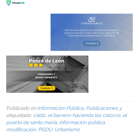
Publicado en
Información Pública
,
Publicaciones
y
etiquetado:
cádiz
,
el barrero-hacienda las catorce
,
el
puerto de santa maría
,
información pública
,
modificación
,
PGOU
,
Urbanismo