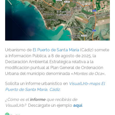
Urbanismo de
El Puerto de Santa María
(Cádiz) somete
a Información Pública, a 8 de agosto de 2025, la
Declaración Ambiental Estratégica relativa a la
modificación puntual al Plan General de Ordenación
Urbana del municipio denominada «
Montes de Oca
«.
Solicita un informe urbanístico en
VisualUrb-maps El
Puerto de Santa María, Cádiz
.
¿Cómo es el
informe
que recibirás de
VisualUrb?
Descárgate un ejemplo
aquí
.