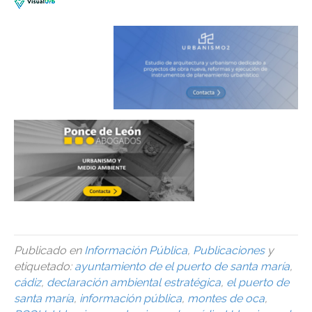
Publicado en
Información Pública
,
Publicaciones
y
etiquetado:
ayuntamiento de el puerto de santa maría
,
cádiz
,
declaración ambiental estratégica
,
el puerto de
santa maría
,
información pública
,
montes de oca
,