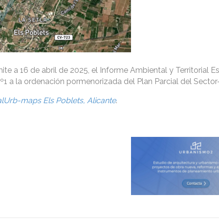
ite a 16 de abril de 2025, el Informe Ambiental y Territorial E
º1 a la ordenación pormenorizada del Plan Parcial del Sector-
alUrb-maps Els Poblets, Alicante
.