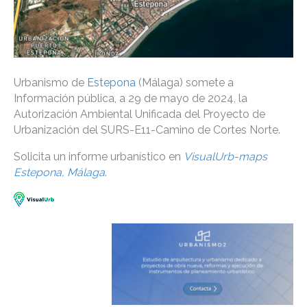
Urbanismo de
Estepona
(Málaga) somete a
Información pública, a 29 de mayo de 2024, la
Autorización Ambiental Unificada del Proyecto de
Urbanización del SURS-E11-Camino de Cortes Norte.
Solicita un informe urbanístico en
VisualUrb-maps
Estepona, Málaga
.