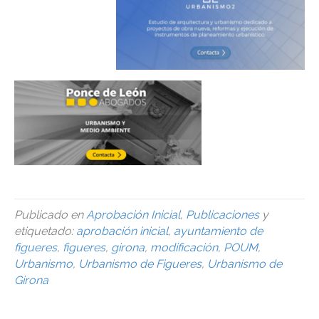
Publicado en
Aprobación Inicial
,
Publicaciones
y
etiquetado:
aprobación inicial
,
ayuntamiento de
figueres
,
figueres
,
girona
,
modificación
,
POUM
,
Urbanismo
,
Urbanismo de Figueres
,
Urbanismo de
Girona