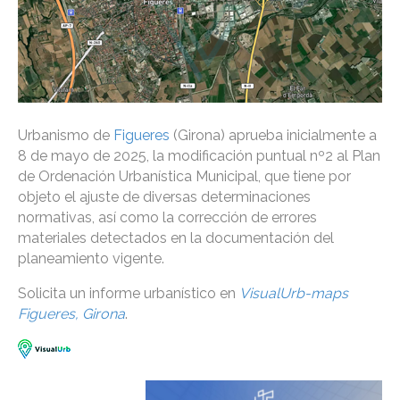
Urbanismo de
Figueres
(Girona) aprueba inicialmente a
8 de mayo de 2025, la modificación puntual nº2 al Plan
de Ordenación Urbanística Municipal, que tiene por
objeto el ajuste de diversas determinaciones
normativas, así como la corrección de errores
materiales detectados en la documentación del
planeamiento vigente.
Solicita un informe urbanístico en
VisualUrb-maps
Figueres, Girona
.