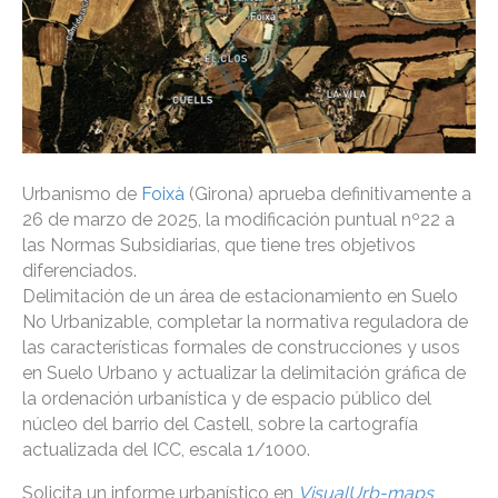
Urbanismo de
Foixà
(Girona) aprueba definitivamente a
26 de marzo de 2025, la modificación puntual nº22 a
las Normas Subsidiarias, que tiene tres objetivos
diferenciados.
Delimitación de un área de estacionamiento en Suelo
No Urbanizable, completar la normativa reguladora de
las características formales de construcciones y usos
en Suelo Urbano y actualizar la delimitación gráfica de
la ordenación urbanística y de espacio público del
núcleo del barrio del Castell, sobre la cartografía
actualizada del ICC, escala 1/1000.
Solicita un informe urbanístico en
VisualUrb-maps