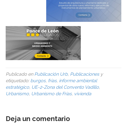
Publicado en
Publicación Urb
,
Publicaciones
y
etiquetado:
burgos
,
frías
,
informe ambiental
estratégico
,
UE-2-Zona del Convento Vadillo
,
Urbanismo
,
Urbanismo de Frías
,
vivienda
Deja un comentario