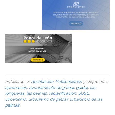
Publicado en
Aprobación
,
Publicaciones
y etiquetado:
aprobación
,
ayuntamiento de gáldar
,
gáldar
,
las
longueras
,
las palmas
,
reclasificación
,
SUSE
,
Urbanismo
,
urbanismo de gáldar
,
urbanismo de las
palmas