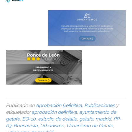
Publicado en
Aprobación Definitiva
,
Publicaciones
y
etiquetado:
aprobación definitiva
,
ayuntamiento de
getafe
,
EQ-10
,
estudio de detalle
,
getafe
,
madrid
,
PP-
03-Buenavista
,
Urbanismo
,
Urbanismo de Getafe
,